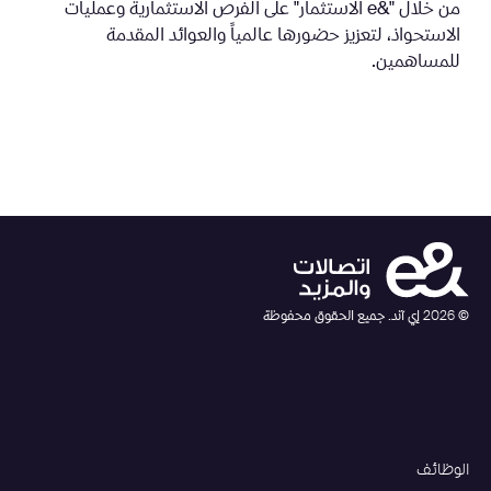
من خلال "&e الاستثمار" على الفرص الاستثمارية وعمليات
الاستحواذ، لتعزيز حضورها عالمياً والعوائد المقدمة
للمساهمين.
©
2026
إي آند. جميع الحقوق محفوظة
الوظائف