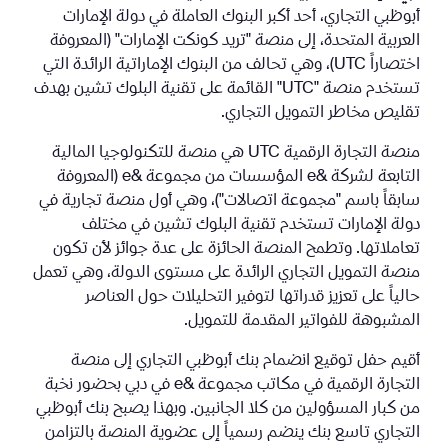
أبوظبي التجاري، أحد أكبر البنوك العاملة في دولة الإمارات
العربية المتحدة، إلى منصة "تريد كونكت الإمارات" (المعروفة
اختصاراً UTC)، وهي تحالف من البنوك الإماراتية الرائدة التي
تستخدم منصة "UTC" القائمة على تقنية البلوك تشين بهدف
تقليص مخاطر التمويل التجاري.
منصة التجارة الرقمية UTC هي منصة للتكنولوجيا المالية
التابعة لشركة &e المؤسسات من مجموعة &e (المعروفة
سابقاً باسم "مجموعة اتصالات")، وهي أول منصة تجارية في
دولة الإمارات تستخدم تقنية البلوك تشين في مختلف
تعاملاتها. وتطمح المنصة الحائزة على عدة جوائز لأن تكون
منصة التمويل التجاري الرائدة على مستوى الدولة، وهي تعمل
حالياً على تعزيز قدراتها لتوفير التحليلات حول العناصر
المشبوهة للفواتير المقدمة للتمويل.
أقيم حفل توقيع انضمام بنك أبوظبي التجاري إلى منصة
التجارة الرقمية في مكاتب مجموعة &e في دبي بحضور نخبة
من كبار المسؤولين من كلا الجانبين. وبهذا يصبح بنك أبوظبي
التجاري تاسع بنك ينضم رسمياً إلى عضوية المنصة بالتزامن