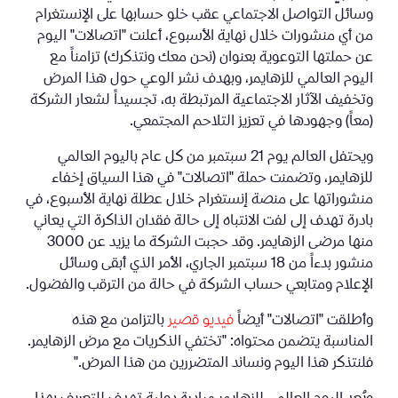
وسائل التواصل الاجتماعي عقب خلو حسابها على الإنستغرام
من أي منشورات خلال نهاية الأسبوع، أعلنت "اتصالات" اليوم
عن حملتها التوعوية بعنوان (نحن معك ونتذكرك) تزامناً مع
اليوم العالمي للزهايمر، وبهدف نشر الوعي حول هذا المرض
وتخفيف الآثار الاجتماعية المرتبطة به، تجسيداً لشعار الشركة
(معاً) وجهودها في تعزيز التلاحم المجتمعي.
ويحتفل العالم يوم 21 سبتمبر من كل عام باليوم العالمي
للزهايمر، وتضمنت حملة "اتصالات" في هذا السياق إخفاء
منشوراتها على منصة إنستغرام خلال عطلة نهاية الأسبوع، في
بادرة تهدف إلى لفت الانتباه إلى حالة فقدان الذاكرة التي يعاني
منها مرضى الزهايمر. وقد حجبت الشركة ما يزيد عن 3000
منشور بدءاً من 18 سبتمبر الجاري، الأمر الذي أبقى وسائل
الإعلام ومتابعي حساب الشركة في حالة من الترقب والفضول.
وأطلقت "اتصالات" أيضاً
فيديو قصير
بالتزامن مع هذه
المناسبة يتضمن محتواه: "تختفي الذكريات مع مرض الزهايمر.
فلنتذكر هذا اليوم ونساند المتضررين من هذا المرض."