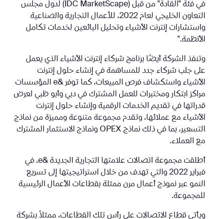
في فئة "القادة" من قبل (IDC MarketScape) لدول مجلس
التعاون الخليجي لعام 2022، للأعمال التجارية والصناعية
واستشارات إنترنت الأشياء وتحليل البائعين لخدمات تكامل
الأنظمة."
وتنفذ الشركة أيضًا برنامج شركاء إنترنت الأشياء الذي يعمل
على جلب شركاء جدد للمساهمة في إنشاء حلول إنترنت
الأشياء واستكشاف فرص المبيعات، كما توفر &e المؤسسات
مراكز ابتكار ومختبرات للعمل المشترك في دبي وأبو ظبي لعرض
قدراتها في تقديم الخدمات الرقمية وإنشاء حلول إنترنت
الأشياء مع عملائها، وتقدم مجموعة متنوعة ومميزة من نماذج
التسعير، بما في ذلك نماذج OPEX ونماذج الاستثمار المشترك
مع العملاء.
أطلقت مجموعة اتصالات علامتها التجارية الجديدة &e، في
فبراير 2022 والتي تهدف من خلال استراتيجيتها إلى تسريع
النمو عبر نموذج أعمال مرن ممثلة بقطاعات الأعمال الرئيسية
للمجموعة.
ويأتي قطاع الاتصالات على رأس تلك القطاعات، ممثلاً بشركة