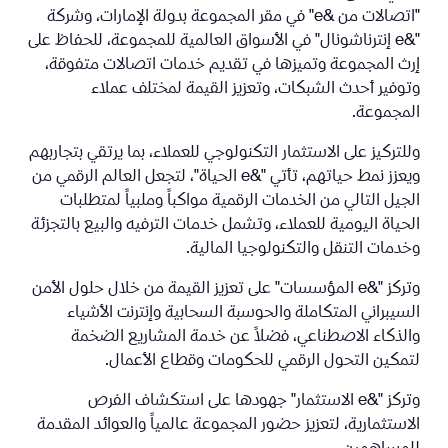
"اتصالات من &e" في مقر المجموعة بدولة الإمارات، وشركة
"&e إنترناشونال" في الأسواق العالمية للمجموعة، للحفاظ على
إرث المجموعة وتميزها في تقديم خدمات اتصالات متفوقة،
وتوفير أحدث الشبكات، وتعزيز القيمة لمختلف عملاء
المجموعة.
وللتركيز على الاستثمار التكنولوجي للعملاء، بما يرتقي بتجاربهم
ويعزز نمط حياتهم، تأتي "&e الحياة"، لتجعل العالم الرقمي من
الجيل التالي من الخدمات الرقمية مواكباً وملبياً لمتطلبات
الحياة اليومية للعملاء، وتشمل خدمات الترفيه والبيع بالتجزئة
وخدمات التنقل والتكنولوجيا المالية.
وتركز "&e المؤسسات" على تعزيز القيمة من خلال حلول الأمن
السيبراني المتكاملة والحوسبة السحابية وإنترنت الأشياء
والذكاء الاصطناعي، فضلاً عن خدمة المشاريع الضخمة
لتمكين التحول الرقمي للحكومات وقطاع الأعمال.
وتركز "&e الاستثمار" جهودها على استكشاف الفرص
الاستثمارية، لتعزيز حضور المجموعة عالمياً والعوائد المقدمة