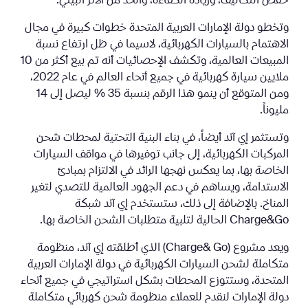
خفض التكاليف، وزيادة الكفاءة، والحد من الأثر البيئي.
وتخطو دولة الإمارات العربية المتحدة خطوات كبيرة في مجال
الاهتمام بالسيارات الكهربائية، لاسيما في ظل ارتفاع نسبة
المبيعات العالمية، وتكشف الإحصائيات أنه تم بيع أكثر من 10
ملايين سيارة كهربائية في جميع أنحاء العالم في عام 2022،
ومن المتوقع أن ينمو هذا الرقم بنسبة 35 % ليصل إلى 14
مليوناً.
وتستثمر إي آند أيضاً، في بناء البنية التحتية لمحطات شحن
المركبات الكهربائية، إلى جانب توفيرها في مواقف السيارات
الخاصة بها، بما يعكس نهجها الرائد في الالتزام بمبادئ
الاستدامة، ويساهم في دعم الجهود العالمية للتصدي لتغير
المناخ. بالإضافة إلى ذلك، ستستخدم إي آند شبكة
Charge&Go الحالية لتلبية متطلبات الشحن الخاصة بها.
ويعد مشروع (Charge& Go) الذي أطلقته إي آند، منظومة
متكاملة لشحن السيارات الكهربائية في دولة الإمارات العربية
المتحدة، وستتوزع المحطات بشكل استراتيجي في جميع أنحاء
دولة الإمارات لنقدم للعملاء منظومة شحن كهربائي متكاملة