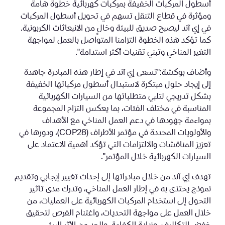
أسطول المركبات الخفيفة بمركبات كهربائية خطوة هامة
ومؤثرة في قطاع التنقل تسهم في تحويل أسطول المركبات
في إي آند ليصبح صديق للبيئة وخالٍ من الانبعاثات الكربونية.
كما تؤكد هذه الخطوة التزامنا المتواصل بالعمل لمواجهة
التغير المناخي وتبني تقنيات أكثر استدامة".
وأضاف بوكشة:"تسعى إي آند في إطار هذه المبادرة جاهدة
إلى إيجاد حلول مبتكرة لاستبدال أسطول مركباتها الخفيفة
بشكل تدريجي لتلبي متطلباتها من السيارات الكهربائية
المناسبة في مختلف الفئات، بما يعكس التزام المجموعة
بمواءمة جهودها في دعم العمل المناخي مع الأهداف
والأولويات المحددة في مؤتمر الأطراف (COP28)، ودورها في
تعزيز المناقشات والالتزامات التي تؤكد أهمية الاعتماد على
السيارات الكهربائية خلال المؤتمر".
تهدف إي آند من خلال مبادراتها إلى إحداث تغيير إيجابي وتقديم
نموذج يحتذى به في إطار العمل المناخي، وتدرك مدى تأثير
التحول إلى استخدام المركبات الكهربائية على العمليات، من
خلال العمل على مواجهة التحديات، واغتنام الفرص لتحقيق