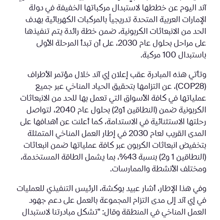
آند اليوم عن خططها لاستبدال مركباتها الخفيفة في دولة
الإمارات العربية المتحدة تدريجياً بالمركبات الكهربائية بهدف
الحد من الانبعاثات الكربونية، ضمن خطة رائدة يتم تنفيذها
على مراحل بحلول عام 2030، على أن تبدأ المرحلة الأولى
باستبدال 100 مركبة.
وتأتي هذه المبادرة عقب إعلان إي آند خلال مؤتمر الأطراف
(COP28)، عن التزامها بتحقيق الحياد المناخي عبر جميع
عملياتها في كافة الأسواق التي تعمل بها للحد من الانبعاثات
الكربونية ضمن (النطاقين 1و2) بحلول عام 2040، لتواصل
رحلتها الاستثنائية في الاستدامة، كما أعلنت عن أهدافها على
المدى القريب لعام 2030 في إطار العمل المناخي المتمثلة
بتخفيض انبعاثات الكربون عبر كافة عملياتها ضمن انبعاثات
(النطاقين 1 و2) بنسبة 43%، بما يشمل الطاقة المستخدمة،
ومختلف الأنشطة والممارسات.
وفي هذا الإطار، أشار عبيد بوكشة، الرئيس التنفيذي للعمليات
في إي آند إلى مدى التزام المجموعة بالعمل على دعم جهود
العمل المناخي في المنطقة وقال: "تشكل مبادرتنا لاستبدال