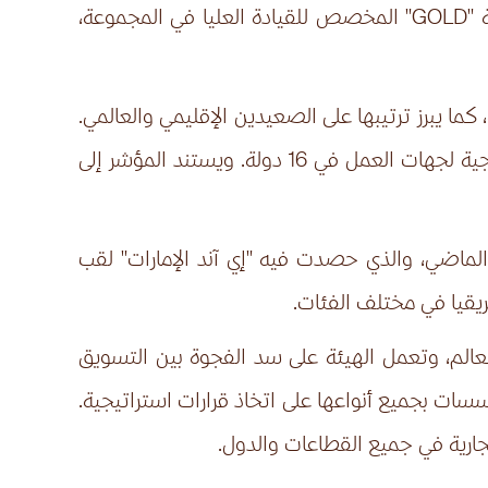
 "
GOLD
" المخصص للقيادة العليا في المجموعة،
ما يبرز ترتيبها على الصعيدين الإقليمي والعالمي.
وتعد هذه الدراسة البحثية الأولى من نوعها التي تصدرها "براند فاينانس"، إذ تعتمد على قياس التقييمات الخارجية لجهات العمل في 16 دولة. ويستند المؤشر إلى
ية العالمية، في يناير الماضي، والذي حصدت فيه "إي آند الإمارات" لقب
يقيا في مختلف الفئات.
العالم، وتعمل الهيئة على سد الفجوة بين التسويق
لمساعدة المؤسسات بجميع أنواعها على اتخاذ قرارات استراتيجية.