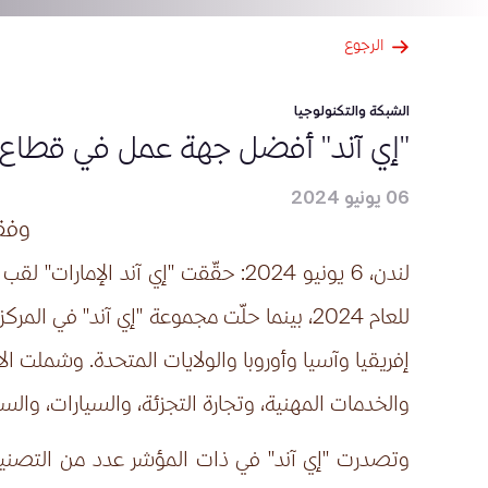
الرجوع
الشبكة والتكنولوجيا
"إي آند" أفضل جهة عمل في قطاع ال
06 يونيو 2024
وفقا
لندن، 6 يونيو 2024
: حقّقت "إي آند الإمارات" لقب
إفريقيا وآسيا وأوروبا والولايات المتحدة. وشملت ا
والخدمات المهنية، وتجارة التجزئة، والسيارات، والس
وتصدرت "إي آند" في ذات المؤشر عدد من التصنيفات