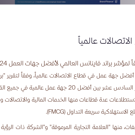
اتصالات عالمياً
ً لمؤشر براند فاينانس العالمي لأفضل جهات العمل 2024
 أفضل جهة عمل في قطاع الاتصالات عالمياً، وفقاً لتقرير "ب
للعام 2024، بينما حلّت مجموعة "إي آند" في المركز السادس
لاستطلاعات عدة قطاعات منها الخدمات المالية والاتصالات والإ
لع الاستهلاكية سريعة التداول (
FMCG
).
، منها "العلامة التجارية المرموقة" و"الشركة ذات الرؤي