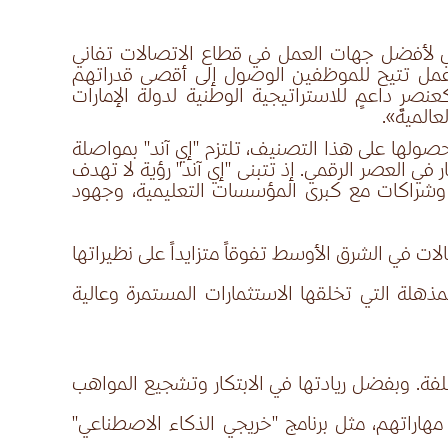
مي لأفضل جهات العمل في قطاع الاتصالات تفاني
 عمل تتيح للموظفين الوصول إلى أقصى قدراتهم
صرٍ داعمٍ للاستراتيجية الوطنية لدولة الإمارات
المية».
صولها على هذا التصنيف، تلتزم "إي آند" بمواصلة
 في العصر الرقمي. إذ تتبنى "إي آند" رؤية لا تهدف
ة، وشراكات مع كبرى المؤسسات التعليمية، وجهود
ات في الشرق الأوسط تفوقاً متزايداً على نظيراتها
مذهلة التي تخلقها الاستثمارات المستمرة وعالية
 عمل إيجابية وداعمة لاستبقاء موظفيها الذين ينتمون لأكثر من 90 جنسية مختلفة. وبفضل ريادتها في الابتكار وتشجيع المواهب
هاراتهم، مثل برنامج "خريجي الذكاء الاصطناعي"