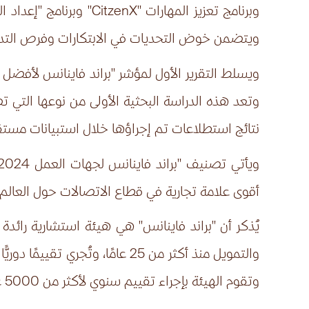
وبرنامج تعزيز المهارات
"CitzenX"
وبرنامج "إعداد ال
ويتضمن خوض التحديات في الابتكارات وفرص التدري
ويسلط التقرير الأول لمؤشر "براند فاينانس لأفضل ج
نتائج استطلاعات تم إجراؤها خلال استبيانات مستقلة في 16 سوقاً 
أقوى علامة تجارية في قطاع الاتصالات حول العال
يُذكر أن "براند فاينانس" هي هيئة استشارية رائدة
والتمويل منذ أكثر من 25 عامًا،
وتقوم الهيئة بإجراء تقييم سنوي لأكثر من 5000 علامة تجارية، وتنشر أكثر من 100 تقرير لتصنيف العلامات التجارية في جميع القطاعات والدول.