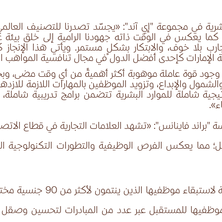
شرية في مجموعة "إي آند"
: «يجسّد تصدرنا للتصنيف العال
 كما يعكس في الوقت ذاته جهودنا الرامية إلى خلق بيئة
بلا خوف، والابتكار بشكلٍ مستمر. ويأتي هذا الإنجاز كعن
 الإمارات كإحدى أفضل الدول في مجال تنافسية المواهب الع
ح وجود قوة عاملة موهوبة أكثر أهميةً من أي وقت مضى، وبح
لشمول والإبداع، وتزويد الموظفين بالمهارات اللازمة للازدهار
تيجية شاملة للموارد البشرية تتضمن برامج تدريبية شامل
ء».
 "براند فاينانس"
: «تشهد العلامات التجارية في قطاع الاتصال
عمل؛ مما يعكس الفرص الوظيفية والتطورات التكنولوجية ال
وتعمل "إي آند" على توفير بيئة
د موظفيها للمستقبل عبر عدد من المبادرات لتحسين وصقل م