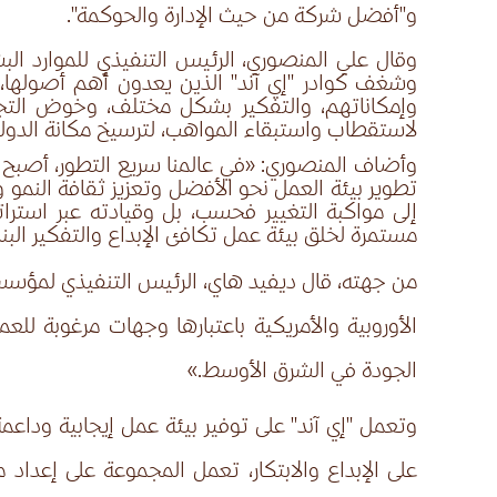
و"أفضل شركة من حيث الإدارة والحوكمة".
وقال علي المنصوري، الرئيس التنفيذي للموارد الب
وشغف كوادر "إي آند" الذين يعدون أهم أصولها،
وإمكاناتهم، والتفكير بشكل مختلف، وخوض التجارب 
لاستقطاب واستبقاء المواهب، لترسيخ مكانة الدولة
وأضاف المنصوري
: «في عالمنا سريع التطور، أصب
تطوير بيئة العمل نحو الأفضل وتعزيز ثقافة النمو وا
إلى مواكبة التغيير فحسب، بل وقيادته عبر استرا
مستمرة لخلق بيئة عمل تكافئ الإبداع والتفكير البنا
من جهته،
قال ديفيد هاي، الرئيس التنفيذي لمؤسسة
الأوروبية والأمريكية باعتبارها وجهات مرغوبة لل
الجودة في الشرق الأوسط.»
على الإبداع والابتكار، تعمل المجموعة على إعدا